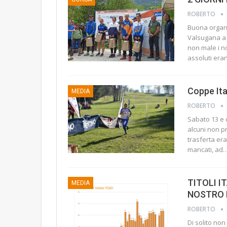
ROBERTO
Buona organi
Valsugana a 
non male i no
assoluti era
Coppe Ital
MEDIA
ROBERTO
Sabato 13 e 
alcuni non pr
trasferta era
mancati, ad
TITOLI I
MEDIA
NOSTRO 
ROBERTO
Di solito no