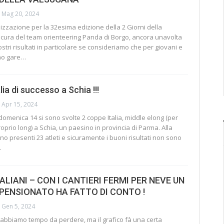
Mag 20, 2024
zzazione per la 32esima edizione della 2 Giorni della
cura del team orienteering Panda di Borgo, ancora unavolta
stri risultati in particolare se consideriamo che per giovani e
no gare
…
ia di successo a Schia !!!
Apr 15, 2024
domenica 14 si sono svolte 2 coppe Italia, middle elong (per
oprio long) a Schia, un paesino in provincia di Parma. Alla
no presenti 23 atleti e sicuramente i buoni risultati non sono
…
TALIANI – CON I CANTIERI FERMI PER NEVE UN
PENSIONATO HA FATTO DI CONTO !
Gen 5, 2024
n abbiamo tempo da perdere, ma il grafico fà una certa