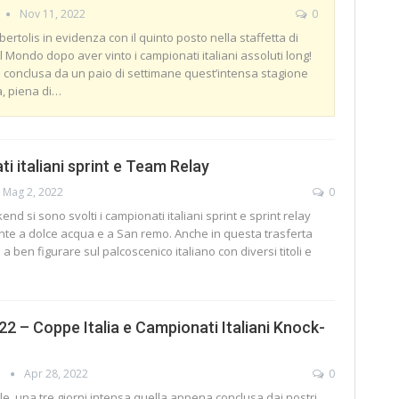
Nov 11, 2022
0
ertolis in evidenza con il quinto posto nella staffetta di
 Mondo dopo aver vinto i campionati italiani assoluti long!
i conclusa da un paio di settimane quest’intensa stagione
, piena di
…
i italiani sprint e Team Relay
Mag 2, 2022
0
d si sono svolti i campionati italiani sprint e sprint relay
nte a dolce acqua e a San remo. Anche in questa trasferta
i a ben figurare sul palcoscenico italiano con diversi titoli e
 – Coppe Italia e Campionati Italiani Knock-
O
Apr 28, 2022
0
ile, una tre giorni intensa quella appena conclusa dai nostri