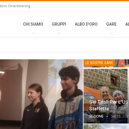
tino Orienteering
CHI SIAMO
GRUPPI
ALBO D’ORO
GARE
A
LE NOSTRE GARE
Sei Titoli Per L’U
Staffetta
SEZIONE
Set 15, 202