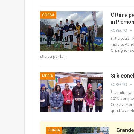
Ottima pa
CORSA
in Piemon
ROBERTO
Entracque - 
middle, Pari
Orsingher se
strada per la
…
Si è conc
MEDIA
ROBERTO
È terminata c
2023, compos
Coe e a Mont
quattro atlet
Grande
CORSA