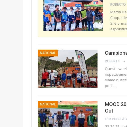
ROBERTO
Mattia Deb
Coppa del
Si è orma
agonistica
Campionat
NATIONAL
ROBERTO
Questo weeken
rispettivame
siamo riuscit
podi.
…
MOOD 2022
NATIONAL
Out
ERIK NICOLA
23-24-25 apr