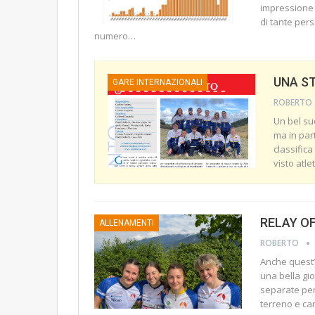
impressione p
di tante per
numero
…
UNA S
GARE INTERNAZIONALI
ROBERTO
Un bel su
ma in part
classifica
visto atle
RELAY O
ALLENAMENTI
ROBERTO
Anche quest’
una bella gi
separate per 
terreno e ca