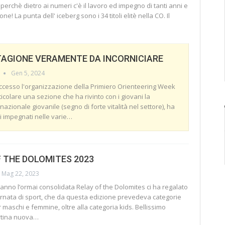
erchè dietro ai numeri c'è il lavoro ed impegno di tanti anni e
sone!
La punta dell' iceberg sono i 34 titoli elitè nella CO.
Il
TAGIONE VERAMENTE DA INCORNICIARE
Gen 5, 2024
ccesso l'organizzazione della Primiero Orienteering Week
icolare una sezione che ha rivinto con i giovani la
 nazionale giovanile (segno di forte vitalità nel settore), ha
ti impegnati nelle varie
…
F THE DOLOMITES 2023
Mag 22, 2023
anno l’ormai consolidata Relay of the Dolomites ci ha regalato
ornata di sport, che da questa edizione prevedeva categorie
maschi e femmine, oltre alla categoria kids. Bellissimo
rtina nuova
…