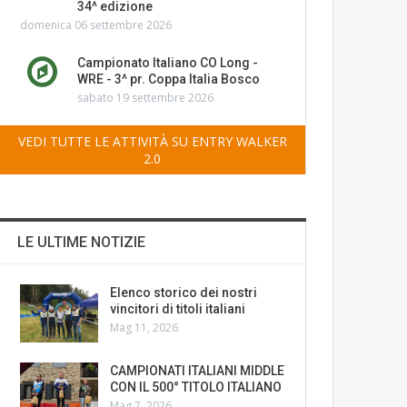
34^ edizione
domenica 06 settembre 2026
Campionato Italiano CO Long -
WRE - 3^ pr. Coppa Italia Bosco
sabato 19 settembre 2026
VEDI TUTTE LE ATTIVITÀ SU ENTRY WALKER
2.0
LE ULTIME NOTIZIE
Elenco storico dei nostri
vincitori di titoli italiani
Mag 11, 2026
CAMPIONATI ITALIANI MIDDLE
CON IL 500° TITOLO ITALIANO
Mag 7, 2026