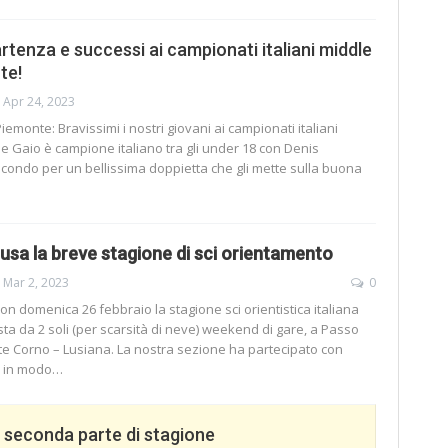
rtenza e successi ai campionati italiani middle
te!
Apr 24, 2023
Piemonte:
Bravissimi i nostri giovani ai campionati italiani
de Gaio è campione italiano tra gli under 18 con Denis
condo per un bellissima doppietta che gli mette sulla buona
lusa la breve stagione di sci orientamento
Mar 2, 2023
0
on domenica 26 febbraio la stagione sci orientistica italiana
ta da 2 soli (per scarsità di neve) weekend di gare, a Passo
e Corno – Lusiana. La nostra sezione ha partecipato con
i in modo
…
 seconda parte di stagione