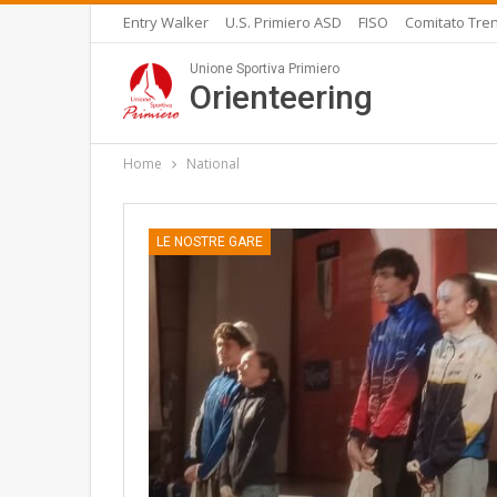
Entry Walker
U.S. Primiero ASD
FISO
Comitato Tren
Unione Sportiva Primiero
Orienteering
Home
National
LE NOSTRE GARE