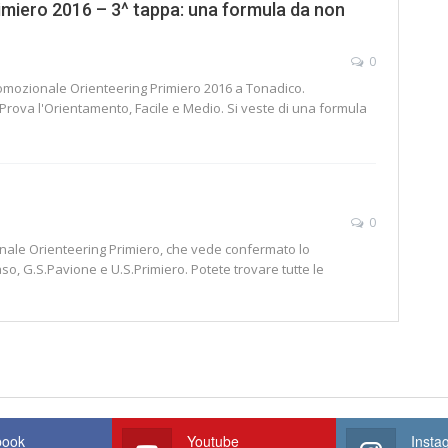
imiero 2016 – 3^ tappa: una formula da non
0
Promozionale Orienteering Primiero 2016 a Tonadico.
Prova l'Orientamento, Facile e Medio. Si veste di una formula
0
zionale Orienteering Primiero, che vede confermato lo
o, G.S.Pavione e U.S.Primiero. Potete trovare tutte le
book
Youtube
Insta