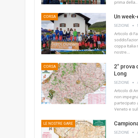
prima della
Un week-e
CORSA
SEZIONE
Articolo di 
soddisfazioni
coppa Italia 
nostre…
2° prova d
CORSA
Long
SEZIONE
Articolo di A
non impegnat
partecipato a
Veneto e su
Campionat
LE NOSTRE GARE
SEZIONE