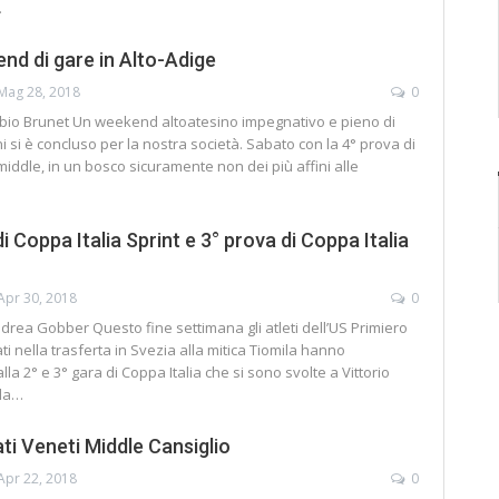
…
nd di gare in Alto-Adige
Mag 28, 2018
0
Fabio Brunet Un weekend altoatesino impegnativo e pieno di
 si è concluso per la nostra società. Sabato con la 4° prova di
middle, in un bosco sicuramente non dei più affini alle
i Coppa Italia Sprint e 3° prova di Coppa Italia
Apr 30, 2018
0
ndrea Gobber Questo fine settimana gli atleti dell’US Primiero
i nella trasferta in Svezia alla mitica Tiomila hanno
lla 2° e 3° gara di Coppa Italia che si sono svolte a Vittorio
lla…
i Veneti Middle Cansiglio
Apr 22, 2018
0