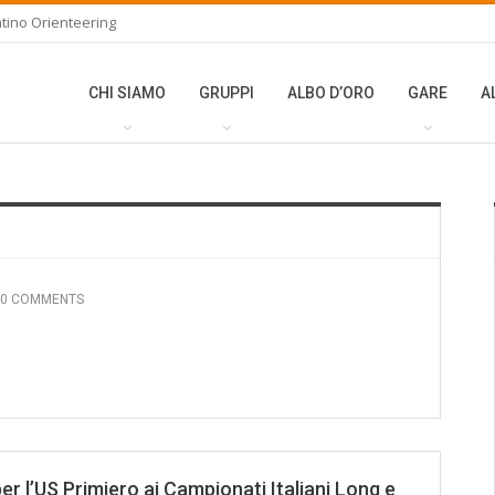
tino Orienteering
CHI SIAMO
GRUPPI
ALBO D’ORO
GARE
A
0 COMMENTS
 per l’US Primiero ai Campionati Italiani Long e