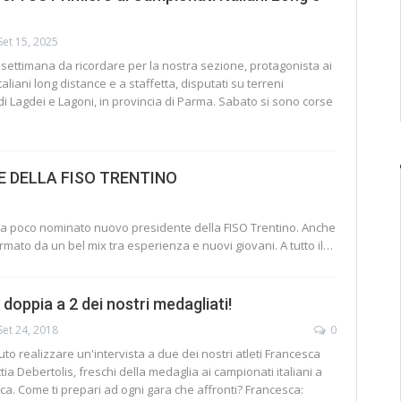
Set 15, 2025
e settimana da ricordare per la nostra sezione, protagonista ai
aliani long distance e a staffetta, disputati su terreni
di Lagdei e Lagoni, in provincia di Parma.
Sabato si sono corse
 DELLA FISO TRENTINO
o da poco nominato nuovo presidente della FISO Trentino. Anche
formato da un bel mix tra esperienza e nuovi giovani. A tutto il
…
 doppia a 2 dei nostri medagliati!
Set 24, 2018
0
to realizzare un'intervista a due dei nostri atleti Francesca
ia Debertolis, freschi della medaglia ai campionati italiani a
ca. Come ti prepari ad ogni gara che affronti? Francesca: