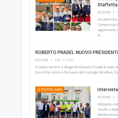
Staffetta
SEZIONE
Un altro fin
Campionati It
appenninici 
le
…
ROBERTO PRADEL NUOVO PRESIDENTE
SEZIONE
Feb 10, 2025
Il nostro tecnico e dirigente Roberto Pradel è stat
Lino Orler entra a far parte del consiglio direttivo, 
Intervista
LE NOSTRE GARE
SEZIONE
Abbiamo volu
Taufer e Matt
Martina Fran