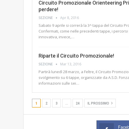
Circuito Promozionale Orienteering Pr
perdere!
SEZIONE
Apr 8, 2016
Sabato 9 aprile si correrà la 3^ tappa del Circuito 
Confermati, come nelle precedenti tappe, i percorsi 
innovativa, invece,…
Riparte il Circuito Promozionale!
SEZIONE
Mar 13, 2016
Partirà lunedì 28 marzo, a Feltre, il Circuito Promo
svolgimento su 6 tappe, organizzate da A.S.D. Fonzas
informazioni sulle sei…
1
2
3
…
24
IL PROSSIMO
Face