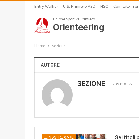
Entry Walker
U.S. Primiero ASD
FISO
Comitato Tren
Unione Sportiva Primiero
Orienteering
Home
sezione
AUTORE
SEZIONE
239 POSTS
Sei titoli
LE NOSTRE GARE