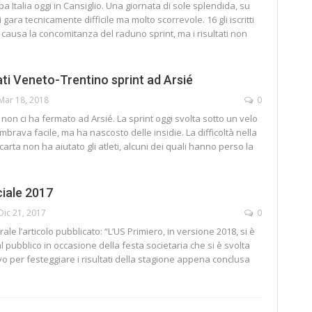
a Italia oggi in Cansiglio. Una giornata di sole splendida, su
 gara tecnicamente difficile ma molto scorrevole. 16 gli iscritti
 causa la concomitanza del raduno sprint, ma i risultati non
i Veneto-Trentino sprint ad Arsié
Mar 18, 2018
0
 non ci ha fermato ad Arsié. La sprint oggi svolta sotto un velo
mbrava facile, ma ha nascosto delle insidie. La difficoltà nella
 carta non ha aiutato gli atleti, alcuni dei quali hanno perso la
iale 2017
Dic 21, 2017
0
rale l’articolo pubblicato: “L’US Primiero, in versione 2018, si è
 pubblico in occasione della festa societaria che si è svolta
ovo per festeggiare i risultati della stagione appena conclusa