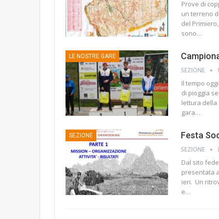
Prove di copp
un terreno di
del Primiero,
sono…
Campionat
LE NOSTRE GARE
SEZIONE
Il tempo oggi
di pioggia se
lettura della
gara…
Festa Soc
SEZIONE
SEZIONE
Dal sito fede
presentata al
ieri. Un ritr
e…