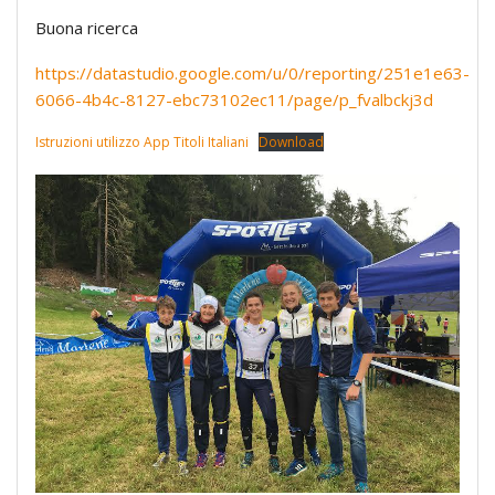
Buona ricerca
https://datastudio.google.com/u/0/reporting/251e1e63-
6066-4b4c-8127-ebc73102ec11/page/p_fvalbckj3d
Istruzioni utilizzo App Titoli Italiani
Download