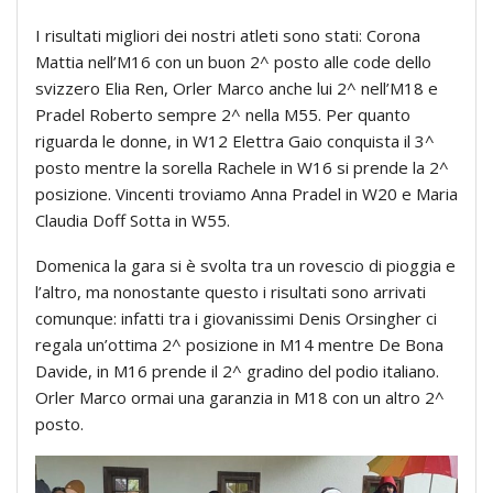
I risultati migliori dei nostri atleti sono stati: Corona
Mattia nell’M16 con un buon 2^ posto alle code dello
svizzero Elia Ren, Orler Marco anche lui 2^ nell’M18 e
Pradel Roberto sempre 2^ nella M55. Per quanto
riguarda le donne, in W12 Elettra Gaio conquista il 3^
posto mentre la sorella Rachele in W16 si prende la 2^
posizione. Vincenti troviamo Anna Pradel in W20 e Maria
Claudia Doff Sotta in W55.
Domenica la gara si è svolta tra un rovescio di pioggia e
l’altro, ma nonostante questo i risultati sono arrivati
comunque: infatti tra i giovanissimi Denis Orsingher ci
regala un’ottima 2^ posizione in M14 mentre De Bona
Davide, in M16 prende il 2^ gradino del podio italiano.
Orler Marco ormai una garanzia in M18 con un altro 2^
posto.