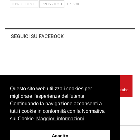
PRECEDENTE
PROSSIMO
1 di 230
SEGUICI SU FACEBOOK
Facebook
Youtube
Questo sito web utilizza i cookies per
Seguici su Facebook
Seguici su Youtube
migliorare l'esperienza dell'utente.
Continuando la navigazione acconsenti a
Instagram
tutti i cookie in conformità con la Normativa
Seguici su Instagram
sui Cookie.
Maggiori informazioni
Accetto
© 2026 - U.S. Primiero Orienteering. Tutti i diritti riservati.