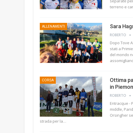
separate per 
terreno e ca
Sara Hags
ALLENAMENTI
ROBERTO
Dopo Tove A
stati a Prim
del mondo nel
assomigliano
Ottima pa
CORSA
in Piemon
ROBERTO
Entracque - 
middle, Pari
Orsingher se
strada per la
…