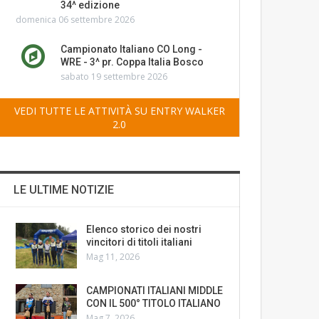
34^ edizione
domenica 06 settembre 2026
Campionato Italiano CO Long -
WRE - 3^ pr. Coppa Italia Bosco
sabato 19 settembre 2026
VEDI TUTTE LE ATTIVITÀ SU ENTRY WALKER
2.0
LE ULTIME NOTIZIE
Elenco storico dei nostri
vincitori di titoli italiani
Mag 11, 2026
CAMPIONATI ITALIANI MIDDLE
CON IL 500° TITOLO ITALIANO
Mag 7, 2026