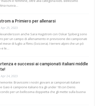
maschi e femmine, oltre alla categoria kids. Bellissimo
rtina nuova
…
trom a Primiero per allenarsi
Apr 25, 2023
lexandersson anche Sara Hagstrom con Oskar Sjoberg sono
iero per un campo di allenamento in previsione dei campionati
 mese di luglio a Flims (Svizzera). I terreni alpini che un pò
 e le
…
rtenza e successi ai campionati italiani middle
te!
Apr 24, 2023
Piemonte:
Bravissimi i nostri giovani ai campionati italiani
de Gaio è campione italiano tra gli under 18 con Denis
condo per un bellissima doppietta che gli mette sulla buona