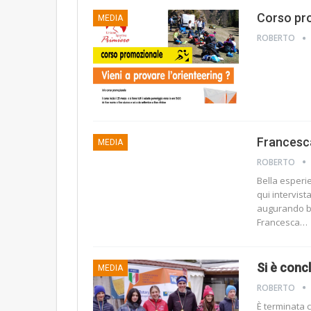
Corso pro
MEDIA
ROBERTO
Francesca
MEDIA
ROBERTO
Bella esperi
qui intervist
augurando b
Francesca
…
Si è conc
MEDIA
ROBERTO
È terminata c