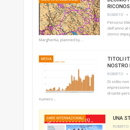
RICONOSC
ROBERTO
Percorso Eli
dell'anno al
storico impe
Margherita, planned by
…
TITOLI I
MEDIA
NOSTRO 
ROBERTO
Di solito no
impressione p
di tante per
numero
…
UNA S
GARE INTERNAZIONALI
ROBERTO