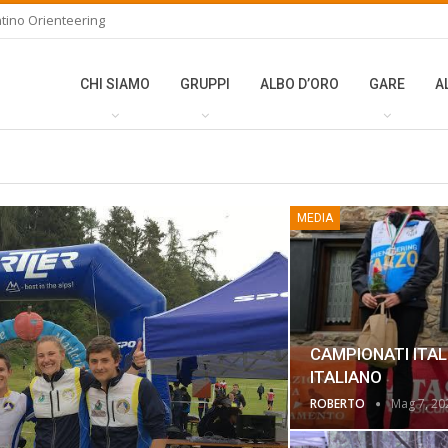
tino Orienteering
CHI SIAMO
GRUPPI
ALBO D’ORO
GARE
A
MEDIA
CAMPIONATI ITALI
ITALIANO
ROBERTO
Mag 7, 20