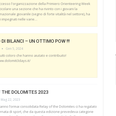
ccesso l'organizzazione della Primiero Orienteering Week
icolare una sezione che ha rivinto con i giovani la
 nazionale giovanile (segno di forte vitalità nel settore), ha
ti impegnati nelle varie
…
DI BILANCI – UN OTTIMO POW !!!
Gen 5, 2024
utti coloro che hanno aiutato e contribuito!
ww.dolomiti3days.it/
F THE DOLOMITES 2023
Mag 22, 2023
anno l’ormai consolidata Relay of the Dolomites ci ha regalato
ornata di sport, che da questa edizione prevedeva categorie