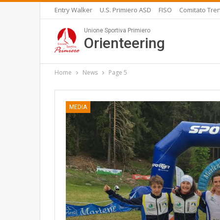
Entry Walker
U.S. Primiero ASD
FISO
Comitato Tren
Unione Sportiva Primiero
Orienteering
Home
News
Page 5
MEDIA