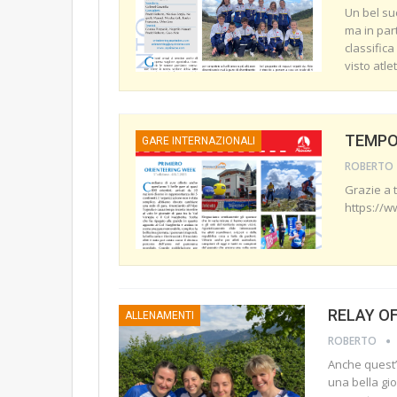
Un bel su
ma in part
classifica
visto atle
TEMPO 
GARE INTERNAZIONALI
ROBERTO
Grazie a t
https://w
RELAY O
ALLENAMENTI
ROBERTO
Anche quest’
una bella gi