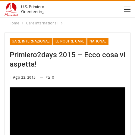
U.S. Primiero
Orienteering
Home
Gare internazionali
GARE INTERNAZIONALI
LE NOSTRE GARE
NATIONAL
Primiero2days 2015 – Ecco cosa vi
aspetta!
il
Ago 22, 2015
0