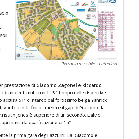
solo
la
soli
l
e
Percorso maschile – batteria A
er prestazione di
Giacomo Zagonel
e
Riccardo
ualificano entrambi con il 13° tempo nelle rispettive
o accusa 51” di ritardo dal fortissimo belga
Yannick
favorito per la finale, mentre il gap di Giacomo dal
ristian Jones è superiore di un secondo. L’altro
pi manca la qualificazione di 15”.
nte la prima gara degli azzurri: Lia, Giacomo e