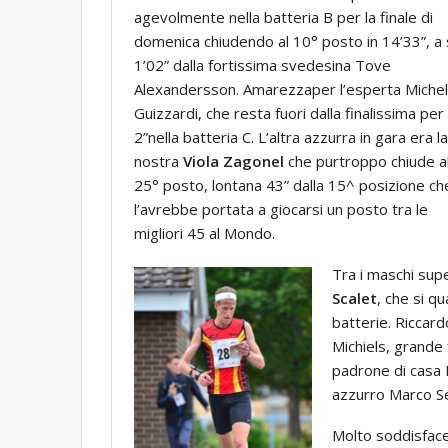
agevolmente nella batteria B per la finale di
domenica chiudendo al 10° posto in 14’33”, a 
1’02” dalla fortissima svedesina Tove
Alexandersson. Amarezzaper l’esperta Miche
Guizzardi, che resta fuori dalla finalissima per 
2”nella batteria C. L’altra azzurra in gara era la
nostra
Viola Zagonel
che purtroppo chiude a
25° posto, lontana 43” dalla 15^ posizione ch
l’avrebbe portata a giocarsi un posto tra le
migliori 45 al Mondo.
Tra i maschi sup
Scalet
, che si q
batterie. Riccard
Michiels, grande 
padrone di casa K
azzurro Marco Sep
Molto soddisface