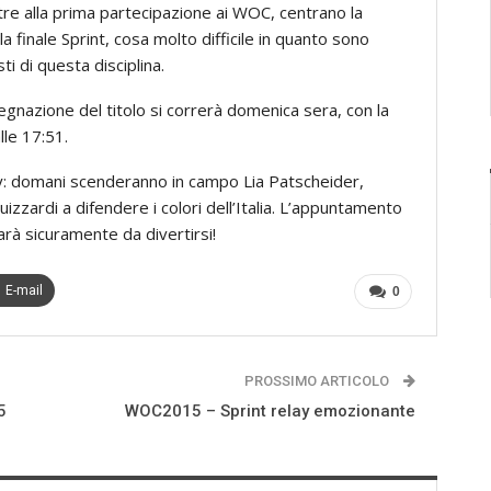
 tre alla prima partecipazione ai WOC, centrano la
la finale Sprint, cosa molto difficile in quanto sono
sti di questa disciplina.
egnazione del titolo si correrà domenica sera, con la
lle 17:51.
lay: domani scenderanno in campo Lia Patscheider,
zzardi a difendere i colori dell’Italia. L’appuntamento
sarà sicuramente da divertirsi!
E-mail
0
PROSSIMO ARTICOLO
5
WOC2015 – Sprint relay emozionante