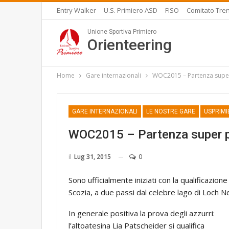
Entry Walker
U.S. Primiero ASD
FISO
Comitato Tren
Unione Sportiva Primiero
Orienteering
Home
Gare internazionali
WOC2015 – Partenza super p
GARE INTERNAZIONALI
LE NOSTRE GARE
USPRIMI
WOC2015 – Partenza super per
il
Lug 31, 2015
0
Sono ufficialmente iniziati con la qualificazion
Scozia, a due passi dal celebre lago di Loch N
In generale positiva la prova degli azzurri:
l’altoatesina Lia Patscheider si qualifica