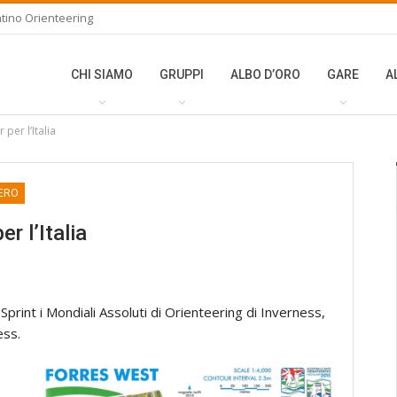
tino Orienteering
CHI SIAMO
GRUPPI
ALBO D’ORO
GARE
A
er l’Italia
ERO
 l’Italia
e Sprint i Mondiali Assoluti di Orienteering di Inverness,
ess.