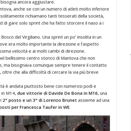
e bisogna ancora aggiustare.
ntova, anche se con un numero di atleti molto inferiore
e solitamente richiamano tanti tesserati della società,
i gare solo sprint che ha fatto storcere il naso a i
 Bosco del Virgiliano. Una sprint un po’ insolita in un
dove era molto importante la direzione e l’aspetto
assima velocità e ai molti cambi di direzione.
 nel bellissimo centro storico di Mantova che non
che, ma bisognava comunque sempre tenere il contatto
 oltre che alla difficoltà di cercare la via più breve
ietà è andata piuttosto bene con numerosi podi e
o
in M14,
due vittorie di Davide De Bona in M16
, una
un
2° posto e un 3° di Lorenzo Brunet
assieme ad una
posti per Francesca Taufer in WE
.