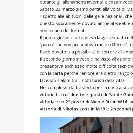
durante gli allenamenti invernali e cosa invec
Sabato 23 marzo siamo partiti alla volta di Ma
rispetto alle abitudini delle gare nazionali, ch
questo sicuramente dovuto anche al week-end d
non amanti del format.
Il primo giorno ci attendeva la gara situata nel
“parco” che non presentava molte difficoltà, 
fisico dovuto alla possibilità di correre alla m
Il secondo giorno invece ci ha visto all’azione
presentava anch’esso molte difficoltà tecni
con la carta perché l’errore era dietro l’angolo,
facendo slalom tra i molti turisti della città.
Nel complesso la trasferta per la nostra soc
vittorie tra cui:
due terzi posti di Paride Gai
vittoria e un
2° posto di Nicole Riz in W16
, 
vittoria di Nikolas Loss in M18
e
2 secondi 