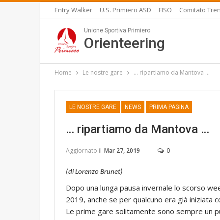
Entry Walker
U.S. Primiero ASD
FISO
Comitato Tren
Unione Sportiva Primiero
Orienteering
Home
Le nostre gare
… ripartiamo da Mantova …
LE NOSTRE GARE
NEWS
PRIMA PAGINA
… ripartiamo da Mantova …
Aggiornato il
Mar 27, 2019
0
(di Lorenzo Brunet)
Dopo una lunga pausa invernale lo scorso week
2019, anche se per qualcuno era già iniziata co
Le prime gare solitamente sono sempre un pu