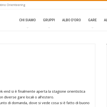
tino Orienteering
CHI SIAMO
GRUPPI
ALBO D’ORO
GARE
A
-end si è finalmente aperta la stagione orientistica
n diverse gare locali o all’estero.
nto di domanda, dove si vede cosa si è fatto di buono