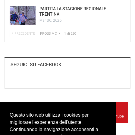
PARTITA LA STAGIONE REGIONALE
TRENTINA
Mar 30, 2026
PRECEDENTE
PROSSIMO
1 di 230
SEGUICI SU FACEBOOK
Facebook
Youtube
Questo sito web utilizza i cookies per
Seguici su Facebook
Seguici su Youtube
migliorare l'esperienza dell'utente.
Continuando la navigazione acconsenti a
Instagram