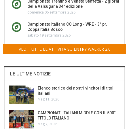
Campionato Trentino e Veneto Staffetta - 2 giorni
della Valsugana 34^ edizione
domenica 06 settembre 2026
Campionato Italiano CO Long - WRE - 3^ pr.
Coppa Italia Bosco
sabato 19 settembre 2026
VEDI TUTTE LE ATTIVITÀ SU ENTRY WALKER 2.0
LE ULTIME NOTIZIE
Elenco storico dei nostri vincitori di titoli
italiani
Mag 11, 2026
CAMPIONATI ITALIANI MIDDLE CON IL 500°
TITOLO ITALIANO
Mag 7, 2026