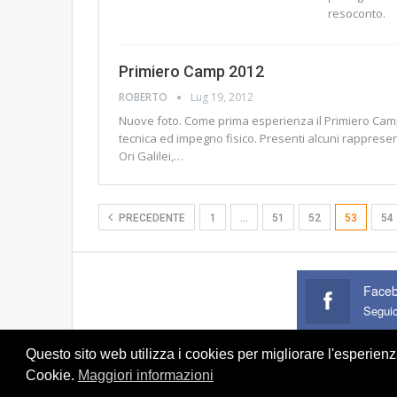
resoconto.
Primiero Camp 2012
ROBERTO
Lug 19, 2012
Nuove foto. Come prima esperienza il Primiero Camp
tecnica ed impegno fisico. Presenti alcuni rappresen
Ori Galilei,…
PRECEDENTE
1
…
51
52
53
54
Face
Segui
Questo sito web utilizza i cookies per migliorare l'esperien
Cookie.
Maggiori informazioni
© 2026 - U.S. Primiero Orienteering. Tutti i diritti riservati.