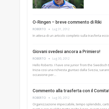
O-Ringen – breve commento di Riki
ROBERTO
Lug 31, 2012
In attesa di un articolo completo sulla trasferta ecco
Giovani svedesi ancora a Primiero!
ROBERTO
Lug 30, 2012
Hello Roberto. I have one junior from the Swedisch 
Inizia cosi una richiesta giuntaci dalla Svezia, sar
occasione per…
Commento alla trasferta con il Comita
ROBERTO
Lug 30, 2012
Organizzazione impeccabile, tempo splendido, cartine 