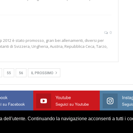
0
 2012 è stato promosso, gran bei allenamenti, diversi per
tanti di Svizzera, Ungheria, Austria, Repubblica Ceca, Tarzo,
55
56
IL PROSSIMO
book
Youtube
Insta
ci su Facebook
Seguici su Youtube
Segui
za dell'utente. Continuando la navigazione acconsenti a tutti i c