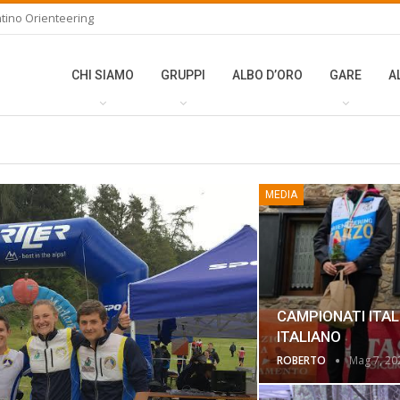
tino Orienteering
CHI SIAMO
GRUPPI
ALBO D’ORO
GARE
A
MEDIA
CAMPIONATI ITALI
ITALIANO
ROBERTO
Mag 7, 20