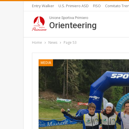
Entry Walker
U.S. Primiero ASD
FISO
Comitato Tren
Unione Sportiva Primiero
Orienteering
Home
News
Page 53
MEDIA