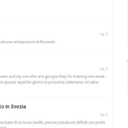
0
 alcune anticipazioni di Riccardo:
0
team and my son who are going to Italy for training one week...
anno qui per qualche giorno la prossima settimana. Un'altra
to in Svezia
0
tutte di un buon livello, percorsi piuttosto difficili con pochi