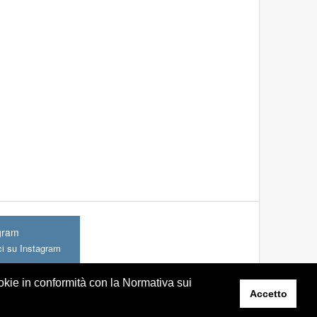
gram
ci su Instagram
ookie in conformità con la Normativa sui
Accetto
Des&Dev:
Belder.com