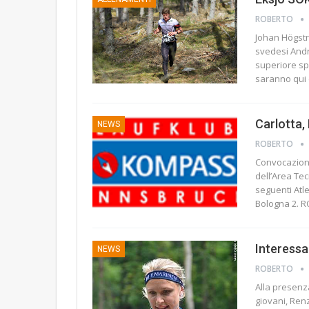
ROBERTO
Johan Högst
svedesi Andr
superiore spo
saranno qui
Carlotta,
NEWS
ROBERTO
Convocazione
dell’Area Tec
seguenti Atl
Bologna 2.
Interessa
NEWS
ROBERTO
Alla presenz
giovani, Renz