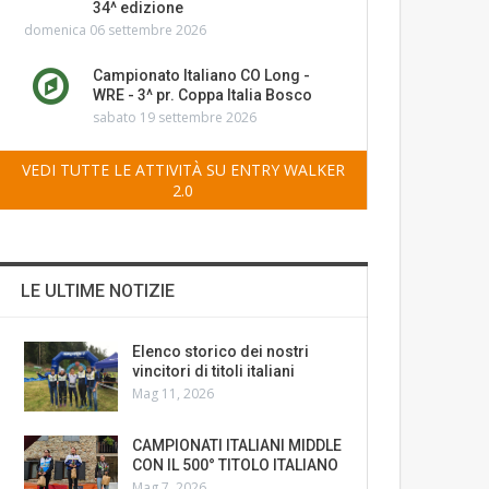
34^ edizione
domenica 06 settembre 2026
Campionato Italiano CO Long -
WRE - 3^ pr. Coppa Italia Bosco
sabato 19 settembre 2026
VEDI TUTTE LE ATTIVITÀ SU ENTRY WALKER
2.0
LE ULTIME NOTIZIE
Elenco storico dei nostri
vincitori di titoli italiani
Mag 11, 2026
CAMPIONATI ITALIANI MIDDLE
CON IL 500° TITOLO ITALIANO
Mag 7, 2026