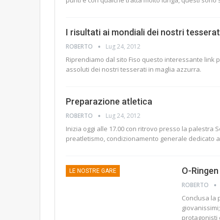
punti e con qualche tratta molto lunga, questi sono s
I risultati ai mondiali dei nostri tessera
ROBERTO
Lug 24, 2012
Riprendiamo dal sito Fiso questo interessante link pe
assoluti dei nostri tesserati in maglia azzurra.
Preparazione atletica
ROBERTO
Lug 24, 2012
Inizia oggi alle 17.00 con ritrovo presso la palestra
preatletismo, condizionamento generale dedicato a 
O-Ringen 
LE NOSTRE GARE
ROBERTO
Conclusa la 
giovanissimi;
protagonisti