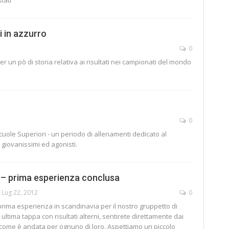
tati
ti in azzurro
0
r un pò di storia relativa ai risultati nei campionati del mondo
0
 Scuole Superiori - un periodo di allenamenti dedicato al
giovanissimi ed agonisti.
– prima esperienza conclusa
Lug 22, 2012
0
prima esperienza in scandinavia per il nostro gruppetto di
 ultima tappa con risultati alterni, sentirete direttamente dai
 come è andata per ognuno di loro. Aspettiamo un piccolo