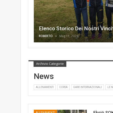
Elenco Storico Dei Nostri Vincito
ROBERTO
Mag 11, 2026
Archivio Categorie
News
ALLENAMENTI
CORSA
GARE INTERNAZIONALI
LE 
Eksjö SOK
ALLENAMENTI