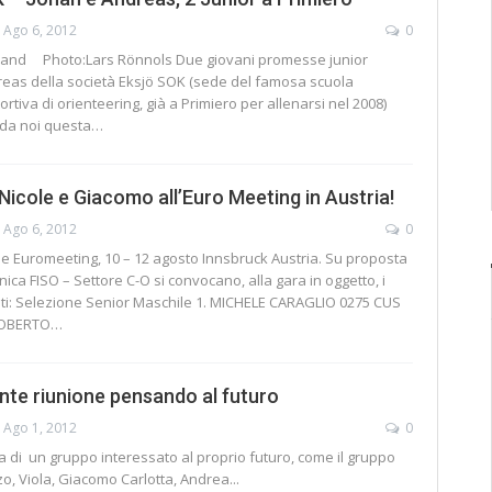
Ago 6, 2012
0
rand Photo:Lars Rönnols Due giovani promesse junior
eas della società Eksjö SOK (sede del famosa scuola
rtiva di orienteering, già a Primiero per allenarsi nel 2008)
 da noi questa…
 Nicole e Giacomo all’Euro Meeting in Austria!
Ago 6, 2012
0
 Euromeeting, 10 – 12 agosto Innsbruck Austria. Su proposta
nica FISO – Settore C-O si convocano, alla gara in oggetto, i
eti: Selezione Senior Maschile 1. MICHELE CARAGLIO 0275 CUS
 ROBERTO…
nte riunione pensando al futuro
Ago 1, 2012
0
a di un gruppo interessato al proprio futuro, come il gruppo
o, Viola, Giacomo Carlotta, Andrea...