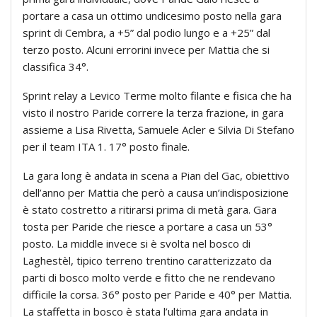
portare a casa un ottimo undicesimo posto nella gara
sprint di Cembra, a +5” dal podio lungo e a +25” dal
terzo posto. Alcuni errorini invece per Mattia che si
classifica 34°.
Sprint relay a Levico Terme molto filante e fisica che ha
visto il nostro Paride correre la terza frazione, in gara
assieme a Lisa Rivetta, Samuele Acler e Silvia Di Stefano
per il team ITA 1. 17° posto finale.
La gara long è andata in scena a Pian del Gac, obiettivo
dell’anno per Mattia che però a causa un’indisposizione
è stato costretto a ritirarsi prima di metà gara. Gara
tosta per Paride che riesce a portare a casa un 53°
posto. La middle invece si è svolta nel bosco di
Laghestèl, tipico terreno trentino caratterizzato da
parti di bosco molto verde e fitto che ne rendevano
difficile la corsa. 36° posto per Paride e 40° per Mattia.
La staffetta in bosco è stata l’ultima gara andata in