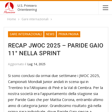
U.S. Primiero
Orienteering
Home
Gare internazionali
GARE INTERNAZIONALI
NEWS
PRIMA PAGINA
RECAP JWOC 2025 – PARIDE GAIO
11° NELLA SPRINT
Aggiornato il
Lug 14, 2025
Si sono conclusi da ormai due settimane i JWOC 2025,
Campionati Mondiali Junior andati in scena qui in
Trentino tra l’Altopiano di Pinè e la Val di Cembra. Per la
nostra società era l’appuntamento della stagione sia
per Paride Gaio che per Mattia Corona, entrambi ultimo
anno di categoria Junior. Grandissimo risultato già nella
prima gara individuale, dove Paride Gaio riesce a