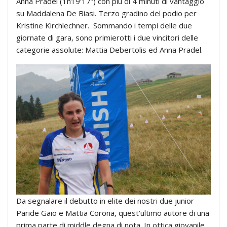
Anna Pradel (1h19’17”) con più di 4 minuti di vantaggio
su Maddalena De Biasi. Terzo gradino del podio per
Kristine Kirchlechner. Sommando i tempi delle due
giornate di gara, sono primierotti i due vincitori delle
categorie assolute: Mattia Debertolis ed Anna Pradel.
Da segnalare il debutto in elite dei nostri due junior
Paride Gaio e Mattia Corona, quest’ultimo autore di una
prima parte di middle degna di nota. In ottica giovanile,