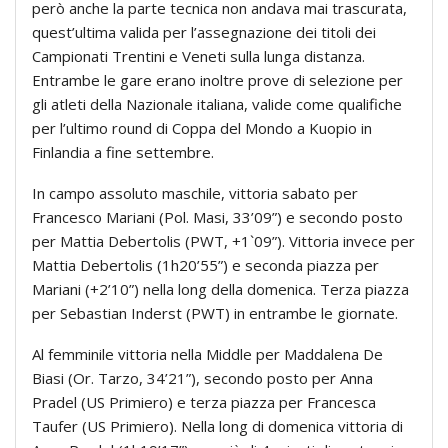
però anche la parte tecnica non andava mai trascurata,
quest’ultima valida per l’assegnazione dei titoli dei
Campionati Trentini e Veneti sulla lunga distanza.
Entrambe le gare erano inoltre prove di selezione per
gli atleti della Nazionale italiana, valide come qualifiche
per l’ultimo round di Coppa del Mondo a Kuopio in
Finlandia a fine settembre.
In campo assoluto maschile, vittoria sabato per
Francesco Mariani (Pol. Masi, 33’09”) e secondo posto
per Mattia Debertolis (PWT, +1`09”). Vittoria invece per
Mattia Debertolis (1h20’55”) e seconda piazza per
Mariani (+2’10”) nella long della domenica. Terza piazza
per Sebastian Inderst (PWT) in entrambe le giornate.
Al femminile vittoria nella Middle per Maddalena De
Biasi (Or. Tarzo, 34’21”), secondo posto per Anna
Pradel (US Primiero) e terza piazza per Francesca
Taufer (US Primiero). Nella long di domenica vittoria di